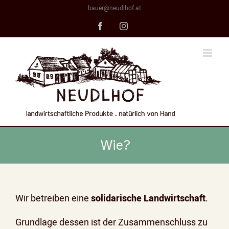
Skip
bauer@neudlhof.at
to
Facebook
Instagram
content
Wie?
Wir betreiben eine
solidarische Landwirtschaft
.
Grundlage dessen ist der Zusammenschluss zu